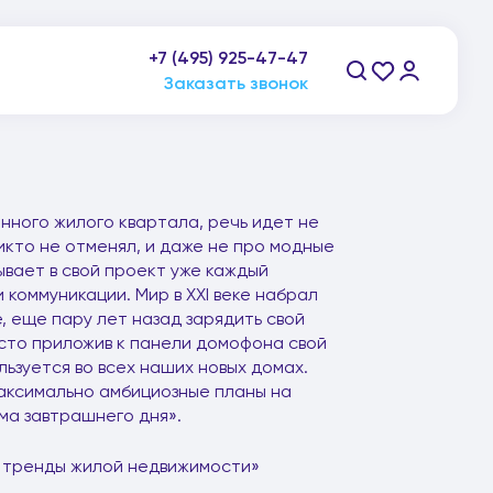
+7 (495) 925-47-47
пн-пт: 9:00-21:00, сб-вс: 10:00-20:00
Заказать звонок
нного жилого квартала, речь идет не
икто не отменял, и даже не про модные
ывает в свой проект уже каждый
коммуникации. Мир в XXI веке набрал
, еще пару лет назад зарядить свой
осто приложив к панели домофона свой
ьзуется во всех наших новых домах.
аксимально амбициозные планы на
ма завтрашнего дня».
и тренды жилой недвижимости»