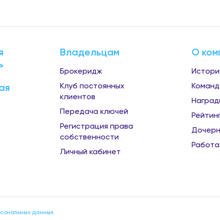
я
Владельцам
О ком
ь
Брокеридж
Истори
Клуб постоянных
Команд
ая
клиентов
Наград
Передача ключей
Рейтин
Регистрация права
Дочерн
собственности
Работа
Личный кабинет
рсональных данных