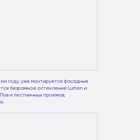
этом году, уже монтируется фасадные
ется безрамное остекление Lumon и
Пов и лестничных проемов,
х.