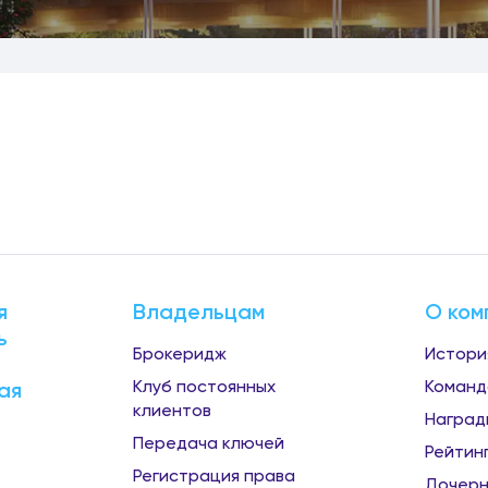
я
Владельцам
О ком
ь
Брокеридж
Истори
Клуб постоянных
Команд
ая
клиентов
Наград
Передача ключей
Рейтин
Регистрация права
Дочерн