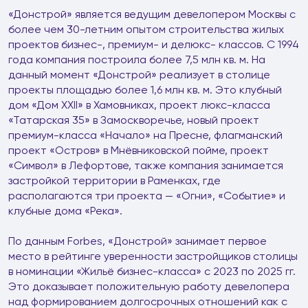
«Донстрой» является ведущим девелопером Москвы с
более чем 30-летним опытом строительства жилых
проектов бизнес-, премиум- и делюкс- классов. С 1994
года компания построила более 7,5 млн кв. м. На
данный момент «Донстрой» реализует в столице
проекты площадью более 1,6 млн кв. м. Это клубный
дом «Дом XXII» в Хамовниках, проект люкс-класса
«Татарская 35» в Замоскворечье, новый проект
премиум-класса «Начало» на Пресне, флагманский
проект «Остров» в Мнёвниковской пойме, проект
«Символ» в Лефортове, также компания занимается
застройкой территории в Раменках, где
располагаются три проекта — «Огни», «Событие» и
клубные дома «Река».
По данным Forbes, «Донстрой» занимает первое
место в рейтинге уверенности застройщиков столицы
в номинации «Жильё бизнес-класса» с 2023 по 2025 гг.
Это доказывает положительную работу девелопера
над формированием долгосрочных отношений как с