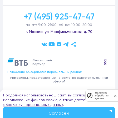
+7 (495) 925-47-47
пн-пт: 9:00-21:00, сб-вс: 10:00-20:00
г. Москва, ул. Мосфильмовская, д. 70
Финансовый
партнер
Положение об обработке персональных данных
Материалы, представленные на сайте, не являются публичной
офертой
В связи с участившимися случаями предложений частных услуг от
Политика
Продолжая использовать наш сайт, вы соглашаетесь на
имени компании Донстрой (проведения ремонтов, продажи
обработки
данных
отделочных материалов и т.п.), обращаем внимание на то, что
использование файлов cookie, а также даете согласие на
компания Донстрой не оказывает таких услуг, не имеет
обработку персональных данных
.
представительств такого профиля и не обращается к частным
лицам с подобными предложениями.
Согласен