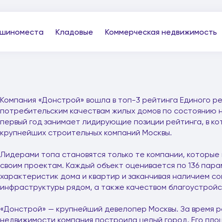
шиноместа
Кладовые
Коммерческая недвижимость
Компания «Донстрой» вошла в топ-3 рейтинга Единого р
потребительским качествам жилых домов по состоянию на
первый год занимает лидирующие позиции рейтинга, в ко
крупнейших строительных компаний Москвы.
Лидерами топа становятся только те компании, которые 
своим проектам. Каждый объект оценивается по 136 пара
характеристик дома и квартир и заканчивая наличием с
инфраструктуры рядом, а также качеством благоустройс
«Донстрой» — крупнейший девелопер Москвы. За время 
недвижимости компания построила целый город. Его площа