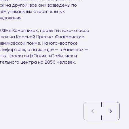
ож на другой: все они возведены по
ием уникальных строительных
рудования.
XII» в Хамовниках, проекты люкс-класса
ало» на Красной Пресне. Флагманским
вниковской пойме. На юго-востоке
Лефортове, а на западе — в Раменках —
ых проектов («Огни», «Событие» и
ательного центра на 2050 человек.