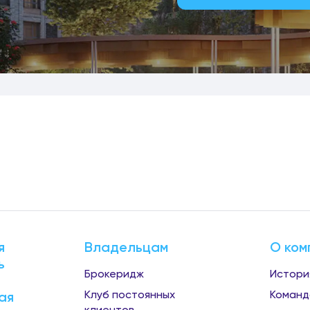
я
Владельцам
О ком
ь
Брокеридж
Истори
Клуб постоянных
Команд
ая
клиентов