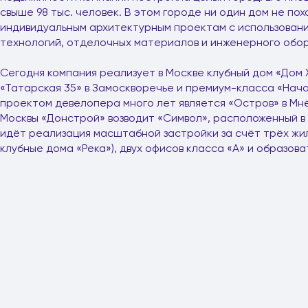
свыше 98 тыс. человек. В этом городе ни один дом не пох
индивидуальным архитектурным проектам с использован
технологий, отделочных материалов и инженерного обо
Сегодня компания реализует в Москве клубный дом «Дом X
«Татарская 35» в Замоскворечье и премиум-класса «Нач
проектом девелопера много лет является «Остров» в Мнё
Москвы «Донстрой» возводит «Символ», расположенный в 
идёт реализация масштабной застройки за счёт трёх жил
клубные дома «Река»), двух офисов класса «А» и образов