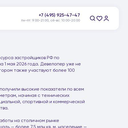
+7 (495) 925-47-47
пн-пт: 9:00-21:00, сб-вс: 10:00-20:00
Заказать звонок
есурса застройщиков РФ по
 1 мая 2026 года. Девелопер уже не
тором также участвуют более 100
получили высокие показатели по всем
метрам, начиная с технических
оциальной, спортивной и коммерческой
тва.
работы на столичном рынке
дь — более 7,5 млн кв. м, население —