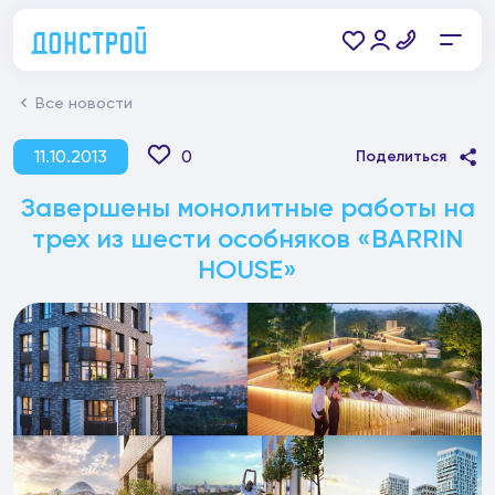
Все новости
11.10.2013
0
Поделиться
Завершены монолитные работы на
трех из шести особняков «BARRIN
HOUSE»