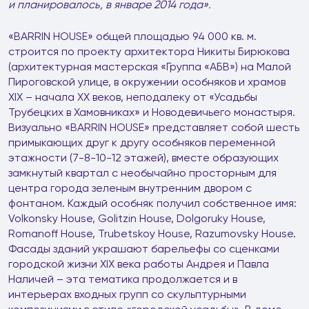
и планировалось, в январе 2014 года».
«BARRIN HOUSE» общей площадью 94 000 кв. м.
строится по проекту архитектора Никиты Бирюкова
(архитектурная мастерская «Группа «АБВ») на Малой
Пироговской улице, в окружении особняков и храмов
XIX – начала XX веков, неподалеку от «Усадьбы
Трубецких в Хамовниках» и Новодевичьего монастыря.
Визуально «BARRIN HOUSE» представляет собой шесть
примыкающих друг к другу особняков переменной
этажности (7-8-10-12 этажей), вместе образующих
замкнутый квартал с необычайно просторным для
центра города зеленым внутренним двором с
фонтаном. Каждый особняк получил собственное имя:
Volkonsky House, Golitzin House, Dolgoruky House,
Romanoff House, Trubetskoy House, Razumovsky House.
Фасады зданий украшают барельефы со сценками
городской жизни XIX века работы Андрея и Павла
Наличей – эта тематика продолжается и в
интерьерах входных групп со скульптурными