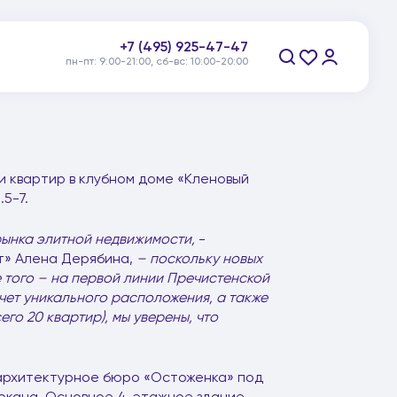
пн-пт: 9:00-21:00, сб-вс: 10:00-20:00
+7 (495) 925-47-47
Заказать звонок
 квартир в клубном доме «Кленовый
5-7.
рынка элитной недвижимости,
-
т» Алена Дерябина,
– поскольку новых
 того – на первой линии Пречистенской
чет уникального расположения, а также
го 20 квартир), мы уверены, что
архитектурное бюро «Остоженка» под
окана. Основное 4-этажное здание