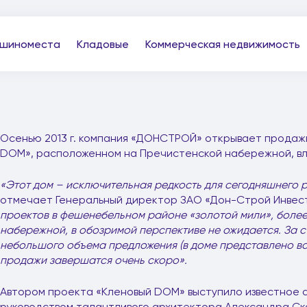
шиноместа
Кладовые
Коммерческая недвижимость
Осенью 2013 г. компания «ДОНСТРОЙ» открывает продажи
DOM», расположенном на Пречистенской набережной, вл.
«Этот дом – исключительная редкость для сегодняшнего 
отмечает Генеральный директор ЗАО «Дон-Строй Инвес
проектов в фешенебельном районе «золотой мили», более
набережной, в обозримой перспективе не ожидается. За с
небольшого объема предложения (в доме представлено все
продажи завершатся очень скоро».
Автором проекта «Кленовый DOM» выступило известное 
руководством талантливого архитектора Александра Ск