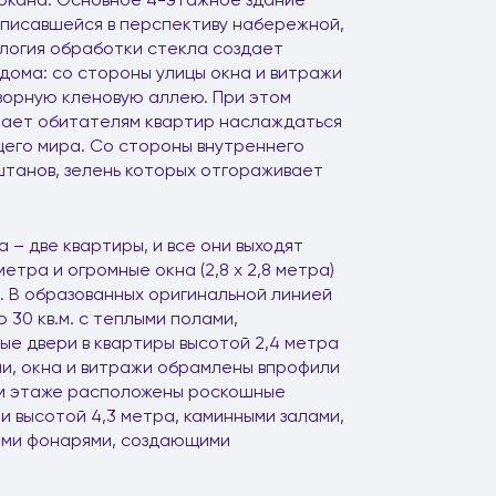
вписавшейся в перспективу набережной,
логия обработки стекла создает
дома: со стороны улицы окна и витражи
орную кленовую аллею. При этом
ешает обитателям квартир наслаждаться
его мира. Со стороны внутреннего
штанов, зелень которых отгораживает
 – две квартиры, и все они выходят
етра и огромные окна (2,8 х 2,8 метра)
 В образованных оригинальной линией
30 кв.м. с теплыми полами,
ые двери в квартиры высотой 2,4 метра
ами, окна и витражи обрамлены впрофили
нем этаже расположены роскошные
 высотой 4,3 метра, каминными залами,
выми фонарями, создающими