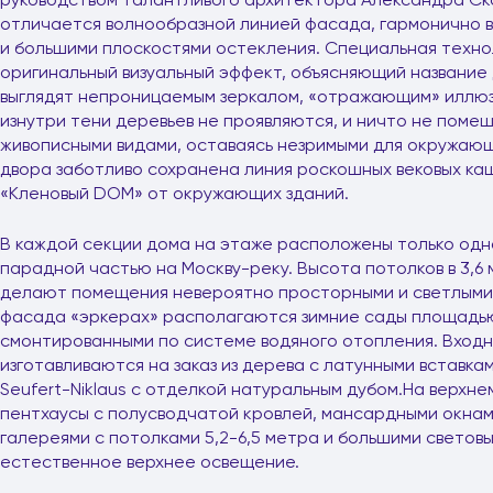
отличается волнообразной линией фасада, гармонично 
и большими плоскостями остекления. Специальная техно
оригинальный визуальный эффект, объясняющий название 
выглядят непроницаемым зеркалом, «отражающим» иллюз
изнутри тени деревьев не проявляются, и ничто не пом
живописными видами, оставаясь незримыми для окружающ
двора заботливо сохранена линия роскошных вековых ка
«Кленовый DOM» от окружающих зданий.
В каждой секции дома на этаже расположены только одна
парадной частью на Москву-реку. Высота потолков в 3,6 м
делают помещения невероятно просторными и светлыми.
фасада «эркерах» располагаются зимние сады площадью 
смонтированными по системе водяного отопления. Входн
изготавливаются на заказ из дерева с латунными вставк
Seufert-Niklaus с отделкой натуральным дубом.На верх
пентхаусы с полусводчатой кровлей, мансардными окнами
галереями с потолками 5,2-6,5 метра и большими свето
естественное верхнее освещение.