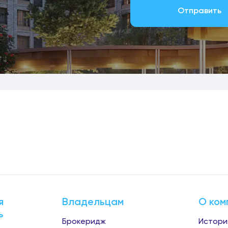
Отправить
я
Владельцам
О ком
ь
Брокеридж
Истори