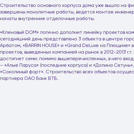
Строительство основного корпуса дома уже вышло на ф
завершены монолитные работы, ведется монтаж инженер
начаты внутренние отделочные работы.
«Кленовый DOM» логично дополнит линейку проектов комп
сегодняшний день представлено 3 объекта в центре горо
Арбатом, «BARRIN HOUSE» и «Grand DeLuxe на Плющихе» в
проектов, выведенных компанией на рынок в 2012-2013 г.г
достигнет семи: помимо вышеперечисленных, в него вход
– «Алые Паруса» (последние корпуса) и «Долина Сетунь»
«Соколиный форт». Строительство всех объектов осуще
партнера ОАО Банк ВТБ.