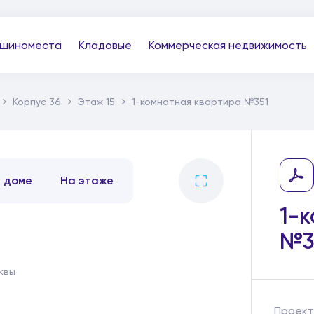
шиноместа
Кладовые
Коммерческая недвижимость
Корпус 36
Этаж 15
1-комнатная квартира №351
В доме
На этаже
1-
№3
квы
Проект