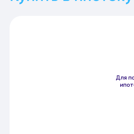
Для п
ипот