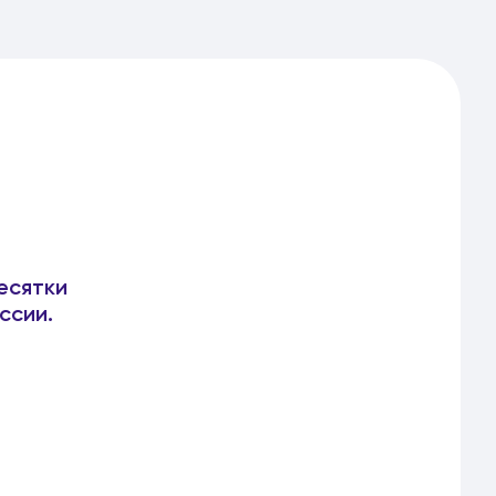
есятки
ссии.