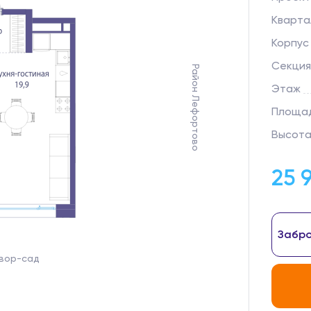
Кварта
Корпус
Секция
Район Лефортово
Этаж
Площад
Высота
25 
Забро
вор-сад