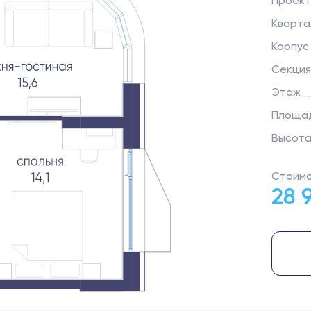
Проект
Кварта
Корпус
Секция
Этаж
Площад
Высота
Стоимо
28 