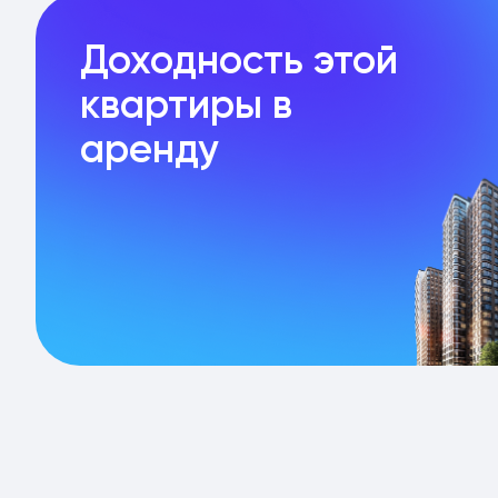
Доходность этой
квартиры в
аренду