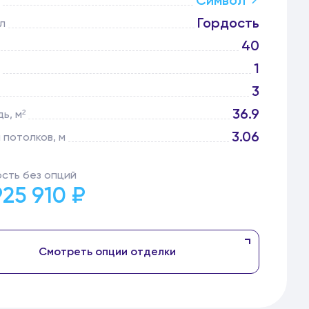
Символ
Гордость
л
40
1
3
36.9
ь, м²
3.06
 потолков, м
сть без опций
925 910 ₽
Смотреть опции отделки