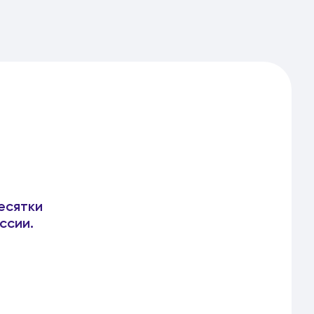
есятки
ссии.