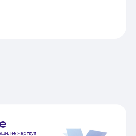
е
ещи, не жертвуя