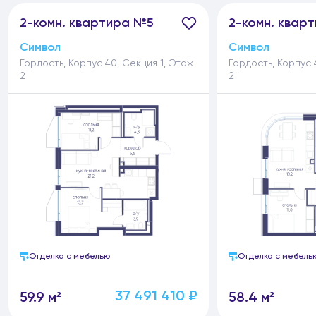
2-
комн.
квартира №5
2-
комн.
кварт
Символ
Символ
Гордость, Корпус 40, Секция 1, Этаж
Гордость, Корпус 
2
2
Отделка с мебелью
Отделка с мебель
37 491 410 ₽
59.9 м²
58.4 м²