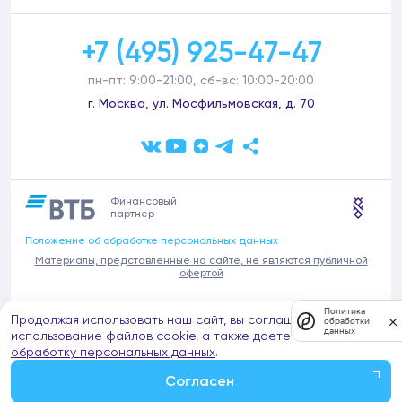
+7 (495) 925-47-47
пн-пт: 9:00-21:00, сб-вс: 10:00-20:00
г. Москва, ул. Мосфильмовская, д. 70
Финансовый
партнер
Положение об обработке персональных данных
Материалы, представленные на сайте, не являются публичной
офертой
В связи с участившимися случаями предложений частных услуг от
Политика
Продолжая использовать наш сайт, вы соглашаетесь на
имени компании Донстрой (проведения ремонтов, продажи
обработки
данных
отделочных материалов и т.п.), обращаем внимание на то, что
использование файлов cookie, а также даете согласие на
компания Донстрой не оказывает таких услуг, не имеет
обработку персональных данных
.
представительств такого профиля и не обращается к частным
лицам с подобными предложениями.
Согласен