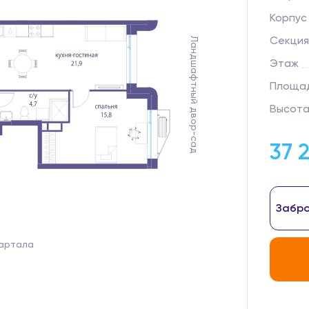
Корпус
Секция
Ландшафтный двор-сад
Этаж
Площад
Высота
37 
Забро
вартала