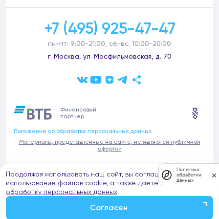
+7 (495) 925-47-47
пн-пт: 9:00-21:00, сб-вс: 10:00-20:00
г. Москва, ул. Мосфильмовская, д. 70
Финансовый
партнер
Положение об обработке персональных данных
Материалы, представленные на сайте, не являются публичной
офертой
В связи с участившимися случаями предложений частных услуг от
Политика
Продолжая использовать наш сайт, вы соглашаетесь на
имени компании Донстрой (проведения ремонтов, продажи
обработки
данных
отделочных материалов и т.п.), обращаем внимание на то, что
использование файлов cookie, а также даете согласие на
компания Донстрой не оказывает таких услуг, не имеет
обработку персональных данных
.
представительств такого профиля и не обращается к частным
лицам с подобными предложениями.
Согласен