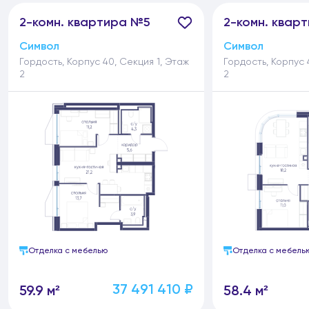
2-
комн.
квартира №5
2-
комн.
кварт
Символ
Символ
Гордость, Корпус 40, Секция 1, Этаж
Гордость, Корпус 
2
2
Отделка с мебелью
Отделка с мебель
37 491 410 ₽
59.9 м²
58.4 м²