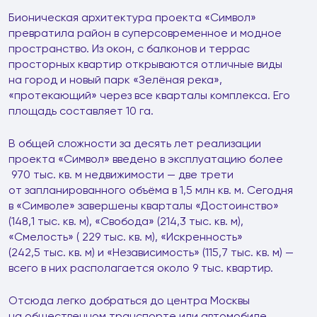
Бионическая архитектура проекта «Символ»
превратила район в суперсовременное и модное
пространство. Из окон, с балконов и террас
просторных квартир открываются отличные виды
на город и новый парк «Зелёная река»,
«протекающий» через все кварталы комплекса. Его
площадь составляет 10 га.
В общей сложности за десять лет реализации
проекта «Символ» введено в эксплуатацию более
970 тыс. кв. м недвижимости — две трети
от запланированного объёма в 1,5 млн кв. м. Сегодня
в «Символе» завершены кварталы «Достоинство»
(148,1 тыс. кв. м), «Свобода» (214,3 тыс. кв. м),
«Смелость» ( 229 тыс. кв. м), «Искренность»
(242,5 тыс. кв. м) и «Независимость» (115,7 тыс. кв. м) —
всего в них располагается около 9 тыс. квартир.
Отсюда легко добраться до центра Москвы
на общественном транспорте или автомобиле.