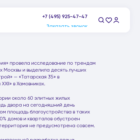
+7 (495) 925-47-47
пн-пт: 9:00-21:00, сб-вс: 10:00-20:00
Заказать звонок
рия» провела исследование по трендам
х Москвы и выделила десять лучших
рой» — «Татарская 35» в
XXII» в Хамовниках.
рии около 60 элитных жилых
адь двора на сегодняшний день
этом площадь благоустройства в таких
 10% домов и кварталов обустроен
я территория не предусмотрена совсем.
комплексной разработке плана