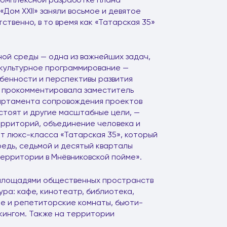
«Дом XXII» заняли восьмое и девятое
тственно, в то время как «Татарская 35»
ой среды — одна из важнейших задач,
культурное программирование —
бенности и перспективы развития
— прокомментировала заместитель
артамента сопровождения проектов
 стоят и другие масштабные цели, —
ерриторий, объединение человека и
т люкс-класса «Татарская 35», который
редь, седьмой и десятый кварталы
ерритории в Мнёвниковской пойме».
 площадями общественных пространств
ура: кафе, кинотеатр, библиотека,
ые и репетиторские комнаты, бьюти-
кингом. Также на территории