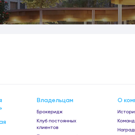
я
Владельцам
О ком
ь
Брокеридж
Истори
Клуб постоянных
Команд
ая
клиентов
Наград