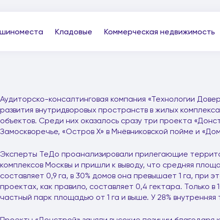
шиноместа
Кладовые
Коммерческая недвижимость
Аудиторско-консалтинговая компания «Технологии Дове
развития внутридворовых пространств в жилых комплекса
объектов. Среди них оказалось сразу три проекта «Донст
Замоскворечье, «Остров X» в Мнёвниковской пойме и «Дом 
Эксперты ТеДо проанализировали прилегающие террито
комплексов Москвы и пришли к выводу, что средняя площ
составляет 0,9 га, в 30% домов она превышает 1 га, при 
проектах, как правило, составляет 0,4 гектара. Только в
частный парк площадью от 1 га и выше. У 28% внутрення
Проекты «Донстрой» заняли высокие позиции благодаря 