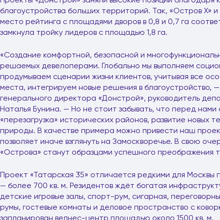
благоустройства больших территорий. Так, «Остров X» и 
место рейтинга с площадями дворов в 0,8 и 0,7 га соотве
замкнула тройку лидеров с площадью 1,8 га.
«Создание комфортной, безопасной и многофункциональн
решаемых девелоперами. Глобально мы выполняем социо
продумываем сценарии жизни клиентов, учитывая все осо
места, интегрируем новые решения в благоустройство, 
генерального директора «Донстрой», руководитель деп
Наталья Бунина. — Но не стоит забывать, что перед нами
«перезагрузка» исторических районов, развитие новых т
природы. В качестве примера можно привести наш проек
позволяет иначе взглянуть на Замоскворечье. В свою оче
«Острова» станут образцами успешного преображения т
Проект «Татарская 35» отличается редкими для Москвы
— более 700 кв. м. Резидентов ждёт богатая инфраструкт
детские игровые залы, спорт-рум, сигарная, переговорн
румы, гостевые комнаты и деловое пространство с ковор
запланирован велнес-центр площадью около 1500 кв. м.