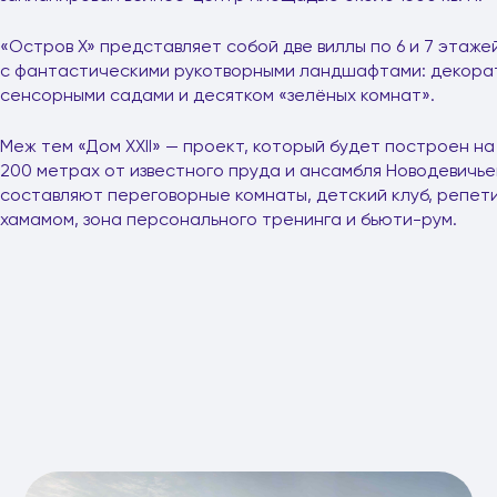
«Остров Х» представляет собой две виллы по 6 и 7 этаже
с фантастическими рукотворными ландшафтами: декорат
сенсорными садами и десятком «зелёных комнат».
Меж тем «Дом XXII» — проект, который будет построен на
200 метрах от известного пруда и ансамбля Новодевичь
составляют переговорные комнаты, детский клуб, репети
хамамом, зона персонального тренинга и бьюти-рум.