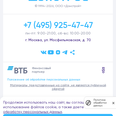
© 1994-2026, ООО «Донстрой»
+7 (495) 925-47-47
пн-пт: 9:00-21:00, сб-вс: 10:00-20:00
г. Москва, ул. Мосфильмовская, д. 70
Финансовый
партнер
Положение об обработке персональных данных
Материалы, представленные на сайте, не являются публичной
офертой
В связи с участившимися случаями предложений частных услуг от
Политика
Продолжая использовать наш сайт, вы соглашаетесь на
имени компании Донстрой (проведения ремонтов, продажи
обработки
данных
отделочных материалов и т.п.), обращаем внимание на то, что
использование файлов cookie, а также даете согласие на
компания Донстрой не оказывает таких услуг, не имеет
обработку персональных данных
.
представительств такого профиля и не обращается к частным