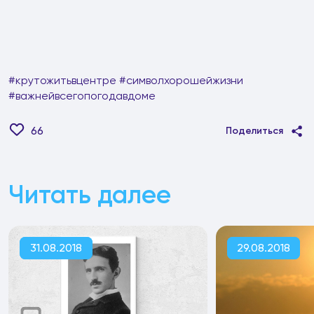
#крутожитьвцентре #символхорошейжизни
#важнейвсегопогодавдоме
66
Поделиться
Читать далее
31.08.2018
29.08.2018