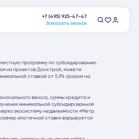
пн-пт: 9:00-21:00, сб-вс: 10:00-20:00
+7 (495) 925-47-47
Заказать звонок
овместную программу по субсидированию
бом из проектов Донстрой, можете
инимальной ставкой от 5,9% сроком на
оначального взноса, суммы кредита и
олучения минимальной субсидированной
 через экосистему недвижимости «Метр
размер ипотечной ставки варьируется
фонам, указанным на нашем сайте.