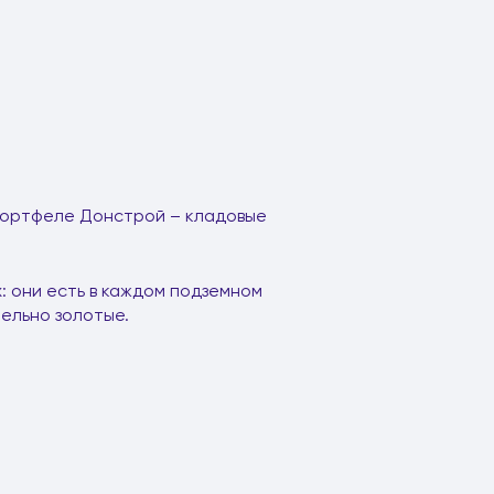
 портфеле Донстрой – кладовые
: они есть в каждом подземном
тельно золотые.