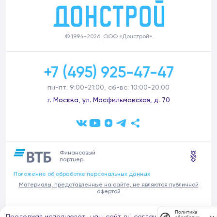
© 1994-2026, ООО «Донстрой»
+7 (495) 925-47-47
пн-пт: 9:00-21:00, сб-вс: 10:00-20:00
г. Москва, ул. Мосфильмовская, д. 70
Финансовый
партнер
Положение об обработке персональных данных
Материалы, представленные на сайте, не являются публичной
офертой
В связи с участившимися случаями предложений частных услуг от
Политика
Продолжая использовать наш сайт, вы соглашаетесь на