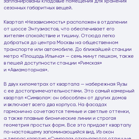
запланированы кладовые помещения для хранения
сезонных габаритных вещей.
Квартал «Независимость» расположен в отдалении
от шоссе Энтузиастов, что обеспечивает его
жителям спокойствие и тишину. Отсюда легко
добраться до центра Москвы на общественном
транспорте или автомобиле. До ближайшей станции
метро «Площадь Ильича» — семь минут пешком, также
в пешей доступности станции «Римская»
и «Авиамоторная».
В двух километрах от квартала — набережная Яузы
с ее достопримечательностями. Это самый камерный
квартал «Символа»: он обособлен от других домов
и включает всего два корпуса. На фасадах
гармонично сочетаются темные и светлые оттенки,
а также плавные бионические линии и строгая
геометрия простых форм. Все это придает кварталу
по-настоящему запоминающийся вид. Из окон
и террас квартир «Символа» открываются отличные