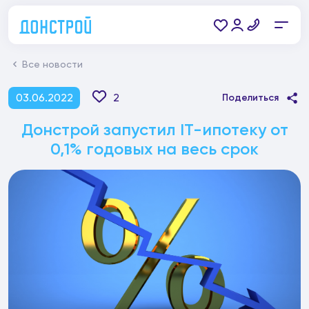
Все новости
03.06.2022
2
Поделиться
Донстрой запустил IT-ипотеку от
0,1% годовых на весь срок