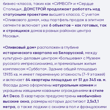
бизнес-класса, таких как «СИМВОЛ» и «Сердце
Столицы»,
ДОНСТРОЙ продолжает работать над
статусными проектами
высшего класса. С учетом
«Оливкового дома», наш портфель продаж в элитном
сегменте включает уже
6 объектов – как готовых, так
и строящихся
домов в разных районах центра
Москвы».
«Оливковый дом»
расположен в глубине
исторического квартала на Белорусской
, между
культурно-деловым центром «Большевик» с Музеем
русского импрессионизма, и премиальным жилым
комплексом «Суббота». Здание общей площадью
13935 кв. м имеет переменную этажность (7-9 этажей)
и включает
64 квартиры
площадью от 51 до 345 кв. м
.
Фасады дома оформлены
натуральным камнем
и
украшены изящными коваными ограждениями
в стиле
Art Deco
. В квартирах предусмотрены
необычайно
высокие окна
, размеры которых достигают
2,5х3,1
метра
, а также лоджии с окнами в пол и французскими