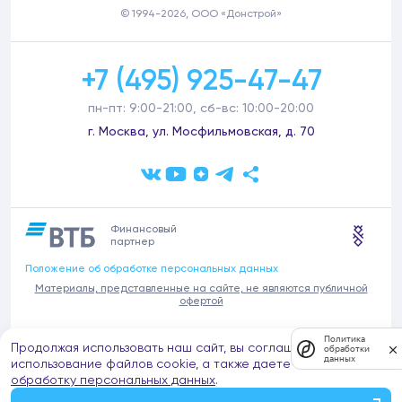
© 1994-2026, ООО «Донстрой»
+7 (495) 925-47-47
пн-пт: 9:00-21:00, сб-вс: 10:00-20:00
г. Москва, ул. Мосфильмовская, д. 70
Финансовый
партнер
Положение об обработке персональных данных
Материалы, представленные на сайте, не являются публичной
офертой
В связи с участившимися случаями предложений частных услуг от
Политика
Продолжая использовать наш сайт, вы соглашаетесь на
имени компании Донстрой (проведения ремонтов, продажи
обработки
данных
отделочных материалов и т.п.), обращаем внимание на то, что
использование файлов cookie, а также даете согласие на
компания Донстрой не оказывает таких услуг, не имеет
обработку персональных данных
.
представительств такого профиля и не обращается к частным
лицам с подобными предложениями.