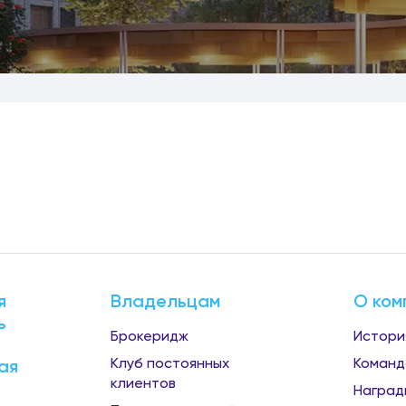
я
Владельцам
О ком
ь
Брокеридж
Истори
Клуб постоянных
Команд
ая
клиентов
Наград