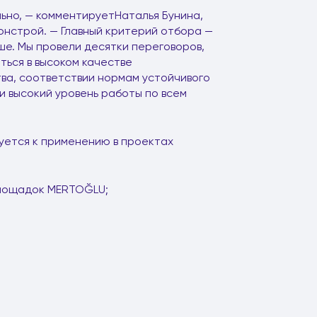
ьно, — комментируетНаталья Бунина,
нстрой. — Главный критерий отбора —
ше. Мы провели десятки переговоров,
ться в высоком качестве
тва, соответствии нормам устойчивого
 высокий уровень работы по всем
уется к применению в проектах
площадок MERTOĞLU;