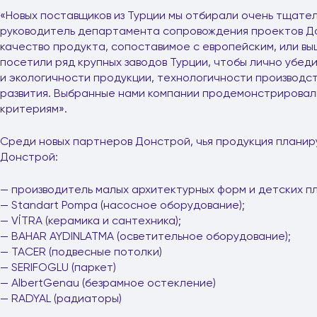
«Новых поставщиков из Турции мы отбирали очень тщател
руководитель департамента сопровождения проектов До
качество продукта, сопоставимое с европейским, или вы
посетили ряд крупных заводов Турции, чтобы лично убеди
и экологичности продукции, технологичности производс
развития. Выбранные нами компании продемонстрировали
критериям».
Среди новых партнеров Донстрой, чья продукция планир
Донстрой:
— производитель малых архитектурных форм и детских 
— Standart Pompa (насосное оборудование);
— VİTRA (керамика и сантехника);
— BAHAR AYDINLATMA (осветительное оборудование);
— TACER (подвесные потолки)
— SERIFOGLU (паркет)
— AlbertGenau (безрамное остекление)
— RADYAL (радиаторы)