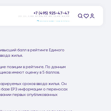
+7 (495) 925-47-47
пн-пт: 9:00-21:00, сб-вс: 10:00-20:00
Заказать звонок
ивысший балл в рейтинге Единого
вода жилья.
ие позиции в рейтинге. По данным
щиков имеют оценку в 5 баллов.
арируемых сроков ввода жилья. Он
 базе ЕРЗ информации о переносах
вании первых опубликованных