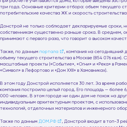
При расчете учитываются дома, которые введены застр
три года. Основные критерии отбора: объем текущего ст
потребительские качества ЖК и скорость строительства
Донстрой не только соблюдает декларируемые сроки, но
собственникам существенно раньше срока. В среднем, о
принимают с первого раза, что говорит о высоком качест
Также, по данным
портала
, компания на сегодняшний 
объему текущего строительства в Москве (854 076 кв.м).
масштабные проекты («Событие», «Огни» и «Река» в Рамен
«Символ» в Лефортово и «Дом XXII» в Хамовниках).
В этом году Донстрой исполняется 30 лет. За время раб
компания построила целый город. Его площадь — более 6,1
000 человек. В этом городе ни один дом не похож на дру
индивидуальным архитектурным проектам, с использован
технологий, отделочных материалов и инженерного обо
Также по данным
ДОМ.РФ
, Донстрой входит в топ-3 р