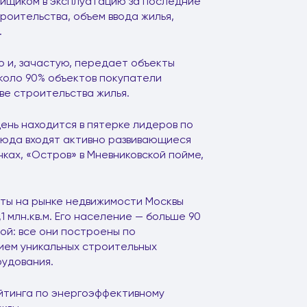
ойщиком в эксплуатацию за последние
роительства, объем ввода жилья,
.
 и, зачастую, передает объекты
коло 90% объектов покупатели
ве строительства жилья.
день находится в пятерке лидеров по
 Сюда входят активно развивающиеся
ках, «Остров» в Мневниковской пойме,
оты на рынке недвижимости Москвы
 млн.кв.м. Его население — больше 90
гой: все они построены по
ием уникальных строительных
рудования.
ейтинга по энергоэффективному