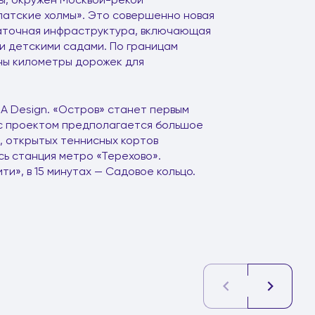
латские холмы». Это совершенно новая
таточная инфраструктура, включающая
и детскими садами. По границам
ны километры дорожек для
A Design. «Остров» станет первым
м с проектом предполагается большое
, открытых теннисных кортов
сь станция метро «Терехово».
и», в 15 минутах — Садовое кольцо.