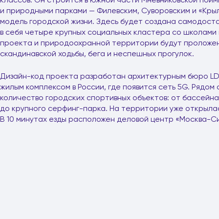
и природными парками — Филевским, Суворовским и «Кры
модель городской жизни. Здесь будет создана самодос
в себя четыре крупных социальных кластера со школами 
проекта и природоохранной территории будут проложе
скандинавской ходьбы, бега и неспешных прогулок.
Дизайн-код проекта разработан архитектурным бюро LD
жилым комплексом в России, где появится сеть 5G. Рядо
количество городских спортивных объектов: от бассейна
до крупного серфинг-парка. На территории уже открыла
В 10 минутах езды расположен деловой центр «Москва-Сит