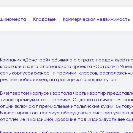
шиноместа
Кладовые
Коммерческая недвижимость
Компания «Донстрой» объявила о страте продаж квартир
квартале своего флагманского проекта «Остров» в Мневн
семь корпусов бизнес- и премиум-классов, расположенн
речным побережьем, на границе заповедных лугов.
В четвертом корпусе квартала часть квартир представл
типов: премиум и топ-премиум. Отделка отличается нюа
опции включают премиальные итальянские кухни, бытовую
В квартирах топ-премиум оборудована система умного 
отопление и кондиционирование под индивидуальные сц
Корпуса переменной этажности — от 19 до 21 этажа — рас