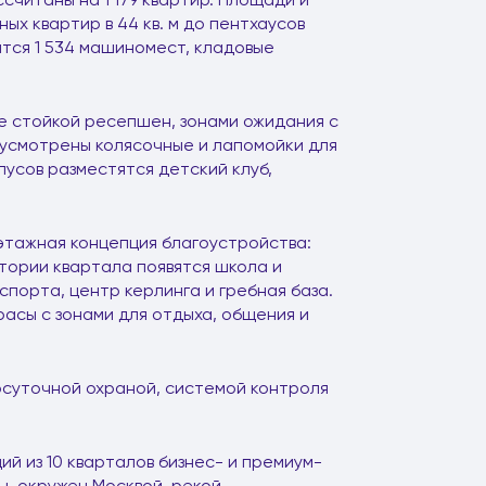
х квартир в 44 кв. м до пентхаусов
тятся 1 534 машиномест, кладовые
е стойкой ресепшен, зонами ожидания с
дусмотрены колясочные и лапомойки для
усов разместятся детский клуб,
этажная концепция благоустройства:
итории квартала появятся школа и
спорта, центр керлинга и гребная база.
асы с зонами для отдыха, общения и
осуточной охраной, системой контроля
й из 10 кварталов бизнес- и премиум-
мы, окружен Москвой-рекой