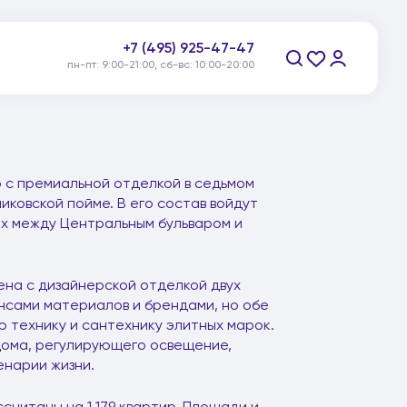
+7 (495) 925-47-47
пн-пт: 9:00-21:00, сб-вс: 10:00-20:00
Заказать звонок
 с премиальной отделкой в седьмом
иковской пойме. В его состав войдут
ых между Центральным бульваром и
ена с дизайнерской отделкой двух
нсами материалов и брендами, но обе
 технику и сантехнику элитных марок.
дома, регулирующего освещение,
енарии жизни.
считаны на 1 179 квартир. Площади и