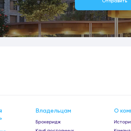
Отправить
я
Владельцам
О ком
ь
Брокеридж
Истори
Клуб постоянных
Команд