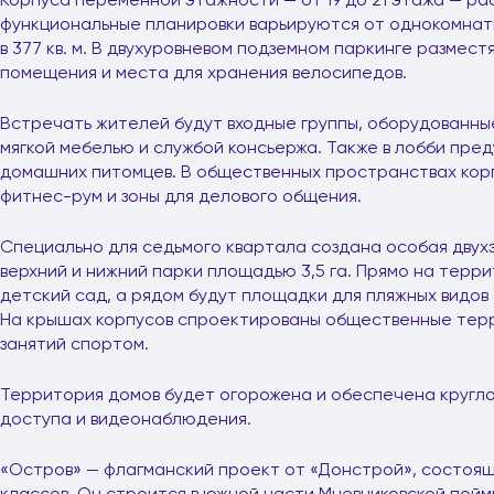
функциональные планировки варьируются от однокомнатны
в 377 кв. м. В двухуровневом подземном паркинге размес
помещения и места для хранения велосипедов.
Встречать жителей будут входные группы, оборудованны
мягкой мебелью и службой консьержа. Также в лобби пре
домашних питомцев. В общественных пространствах корп
фитнес-рум и зоны для делового общения.
Специально для седьмого квартала создана особая двух
верхний и нижний парки площадью 3,5 га. Прямо на терр
детский сад, а рядом будут площадки для пляжных видов 
На крышах корпусов спроектированы общественные терр
занятий спортом.
Территория домов будет огорожена и обеспечена кругл
доступа и видеонаблюдения.
«Остров» — флагманский проект от «Донстрой», состоящи
классов. Он строится в южной части Мневниковской пой