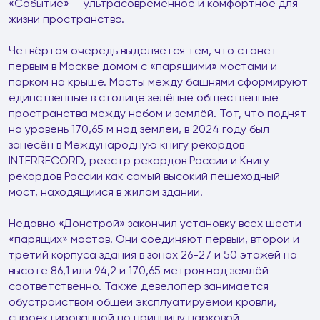
«Событие» — ультрасовременное и комфортное для
жизни пространство.
Четвёртая очередь выделяется тем, что станет
первым в Москве домом с «парящими» мостами и
парком на крыше. Мосты между башнями сформируют
единственные в столице зелёные общественные
пространства между небом и землёй. Тот, что поднят
на уровень 170,65 м над землёй, в 2024 году был
занесён в Международную книгу рекордов
INTERRECORD, реестр рекордов России и Книгу
рекордов России как самый высокий пешеходный
мост, находящийся в жилом здании.
Недавно «Донстрой» закончил установку всех шести
«парящих» мостов. Они соединяют первый, второй и
третий корпуса здания в зонах 26-27 и 50 этажей на
высоте 86,1 или 94,2 и 170,65 метров над землёй
соответственно. Также девелопер занимается
обустройством общей эксплуатируемой кровли,
спроектированной по принципу парковой