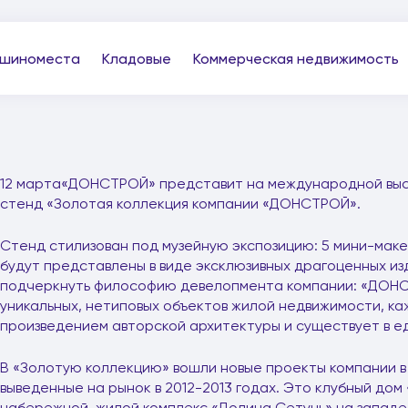
шиноместа
Кладовые
Коммерческая недвижимость
12 марта«ДОНСТРОЙ» представит на международной выста
стенд «Золотая коллекция компании «ДОНСТРОЙ».
Стенд стилизован под музейную экспозицию: 5 мини-мак
будут представлены в виде эксклюзивных драгоценных из
подчеркнуть философию девелопмента компании: «ДОНС
уникальных, нетиповых объектов жилой недвижимости, ка
произведением авторской архитектуры и существует в е
В «Золотую коллекцию» вошли новые проекты компании в с
выведенные на рынок в 2012-2013 годах. Это клубный дом
набережной, жилой комплекс «Долина Сетунь» на западе