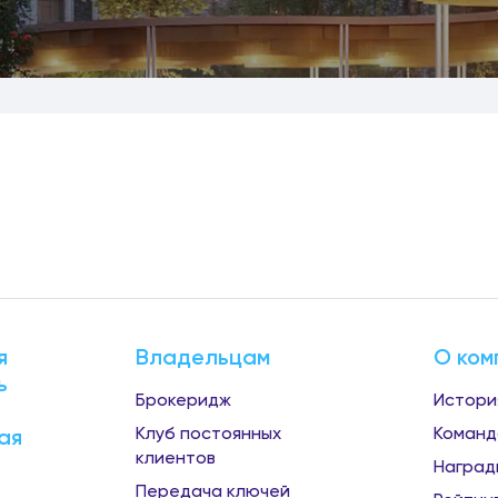
я
Владельцам
О ком
ь
Брокеридж
Истори
Клуб постоянных
Команд
ая
клиентов
Наград
Передача ключей