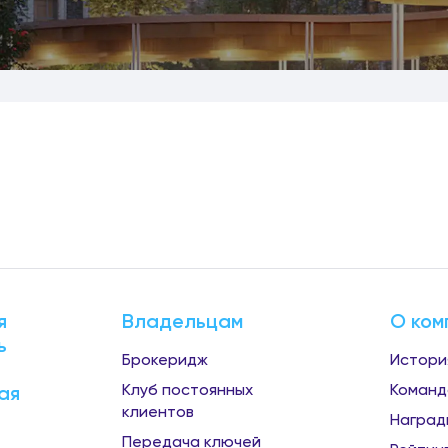
я
Владельцам
О ком
ь
Брокеридж
Истори
Клуб постоянных
Команд
ая
клиентов
Наград
Передача ключей