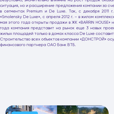
ситуация, но и расширение предложения компании за сче
в сегментах
Premium
и
De
Luxe
. Так, с декабря 2011 
«
Smolensky
De
Luxe
», с апреля 2012 г. – в жилом компле
мая этого года открыты продажи в ЖК «
BARRIN
HOUSE
» 
года компания представит на рынок еще 3 новых прое
жилых площадей только в домах класса
De
Luxe
составит 
Строительство всех объектов компании «ДОНСТРОЙ» ос
финансового партнера ОАО Банк ВТБ.