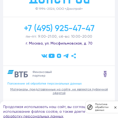
© 1994-2026, ООО «Донстрой»
+7 (495) 925-47-47
пн-пт: 9:00-21:00, сб-вс: 10:00-20:00
г. Москва, ул. Мосфильмовская, д. 70
Финансовый
партнер
Положение об обработке персональных данных
Материалы, представленные на сайте, не являются публичной
офертой
В связи с участившимися случаями предложений частных услуг от
Политика
Продолжая использовать наш сайт, вы соглашаетесь на
имени компании Донстрой (проведения ремонтов, продажи
обработки
данных
отделочных материалов и т.п.), обращаем внимание на то, что
использование файлов cookie, а также даете согласие на
компания Донстрой не оказывает таких услуг, не имеет
обработку персональных данных
.