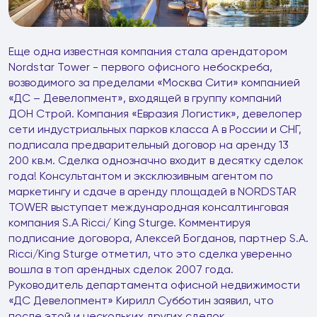
Еще одна известная компания стала арендатором
Nordstar Tower - первого офисного небоскреба,
возводимого за пределами «Москва Сити» компанией
«ДС – Девелопмент», входящей в группу компаний
ДОН Строй. Компания «Евразия Логистик», девелопер
сети индустриальных парков класса А в России и СНГ,
подписала предварительный договор на аренду 13
200 кв.м. Сделка однозначно входит в десятку сделок
года! Консультантом и эксклюзивным агентом по
маркетингу и сдаче в аренду площадей в NORDSTAR
TOWER выступает международная консалтинговая
компания S.A Ricci/ King Sturge. Комментируя
подписание договора, Алексей Богданов, партнер S.A.
Ricci/King Sturge отметил, что это сделка уверенно
вошла в топ арендных сделок 2007 года.
Руководитель департамента офисной недвижимости
«ДС Девелопмент» Кирилл Субботин заявил, что
после этой и нескольких других сделок