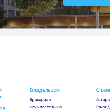
я
Владельцам
О ком
ь
Брокеридж
Истори
Клуб постоянных
Команд
ая