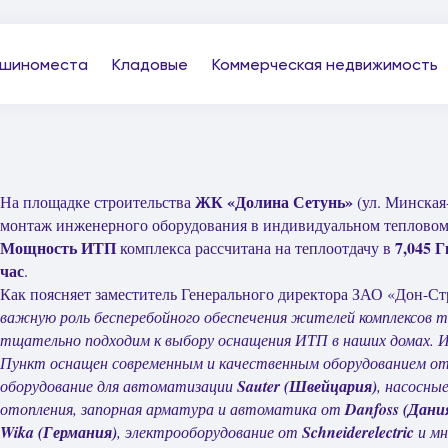
шиноместа
Кладовые
Коммерческая недвижимость
ЖК «Долина Сетунь»
На площадке строительства
(ул. Минская
монтаж инженерного оборудования в индивидуальном тепловом
Мощность ИТП
7,045 Г
комплекса рассчитана на теплоотдачу в
час
.
Как поясняет заместитель Генерального директора ЗАО «Дон-С
важную роль бесперебойного обеспечения жителей комплексов т
тщательно подходим к выбору оснащения ИТП в наших домах. И
Пункт оснащен современным и качественным оборудованием от
о
борудование для автоматизации
Sauter
(Швейцария)
,
насосны
отопления,
запорная арматура и автоматика
от
Danfoss
(Дани
Wika
(Германия)
, электрооборудование от
Schneider
electric
и мн