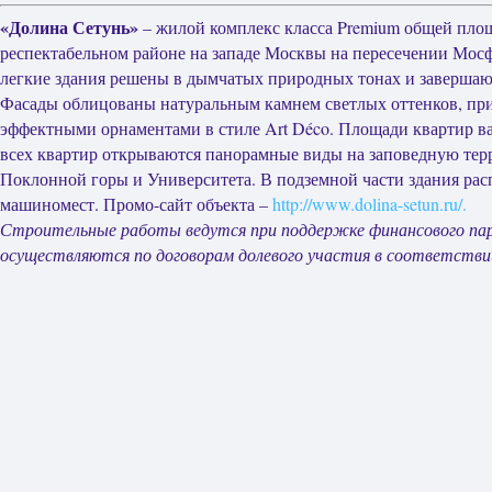
«Долина Сетунь»
– жилой комплекс класса Premium общей площ
респектабельном районе на западе Москвы на пересечении Мос
легкие здания решены в дымчатых природных тонах и заверша
Фасады облицованы натуральным камнем светлых оттенков, при
эффектными орнаментами в стиле Art Déco. Площади квартир варь
всех квартир открываются панорамные виды на заповедную тер
Поклонной горы и Университета. В подземной части здания рас
машиномест. Промо-сайт объекта –
http://www.dolina-setun.ru/.
Строительные работы ведутся при поддержке финансового па
осуществляются по договорам долевого участия в соответстви