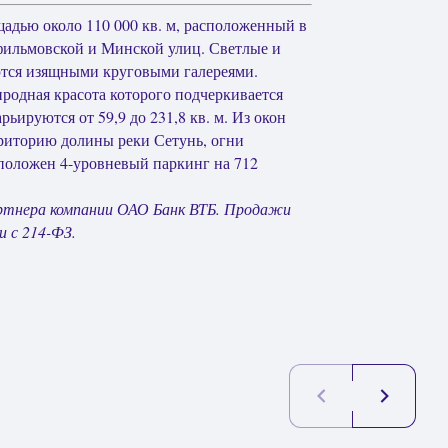
адью около 110 000 кв. м, расположенный в
фильмовской и Минской улиц. Светлые и
ются изящными круговыми галереями.
родная красота которого подчеркивается
ируются от 59,9 до 231,8 кв. м. Из окон
риторию долины реки Сетунь, огни
положен 4-уровневый паркинг на 712
ртнера компании ОАО Банк ВТБ. Продажи
и с 214-ФЗ.