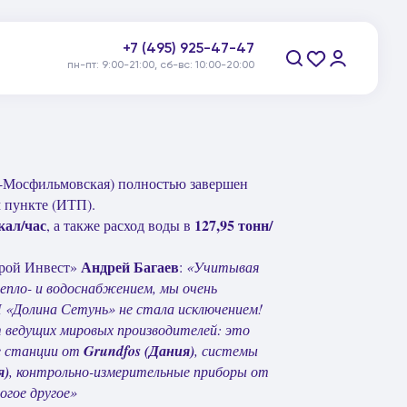
+7 (495) 925-47-47
пн-пт: 9:00-21:00, сб-вс: 10:00-20:00
Заказать звонок
-Мосфильмовская) полностью завершен
 пункте (ИТП).
кал/час
127,95 тонн/
, а также расход воды в
Андрей Багаев
трой Инвест»
:
«Учитывая
епло- и водоснабжением, мы очень
 «Долина Сетунь» не стала исключением!
 ведущих мировых производителей: это
е станции от
Grundfos
(Дания)
, системы
я)
, контрольно-измерительные приборы от
огое другое»