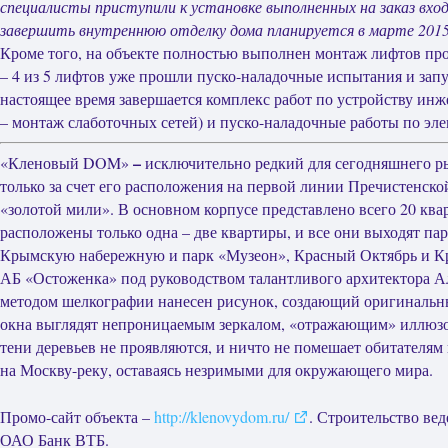
специалисты приступили к установке выполненных на заказ вхо
завершить внутреннюю отделку дома планируется в марте 2015 
Кроме того, на объекте полностью выполнен монтаж лифтов пр
– 4 из 5 лифтов уже прошли пуско-наладочные испытания и зап
настоящее время завершается комплекс работ по устройству ин
– монтаж слаботочных сетей) и пуско-наладочные работы по эл
–
«Кленовый DOM»
исключительно редкий для сегодняшнего р
только за счет его расположения на первой линии Пречистенск
«золотой мили». В основном корпусе представлено всего 20 ква
расположены только одна – две квартиры, и все они выходят п
Крымскую набережную и парк «Музеон», Красный Октябрь и К
АБ «Остоженка» под руководством талантливого архитектора А
методом шелкографии нанесен рисунок, создающий оригинальн
окна выглядят непроницаемым зеркалом, «отражающим» иллюзо
тени деревьев не проявляются, и ничто не помешает обитателя
на Москву-реку, оставаясь незримыми для окружающего мира.
Промо-сайт объекта –
http://klenovydom.ru/
. Строительство ве
ОАО Банк ВТБ.