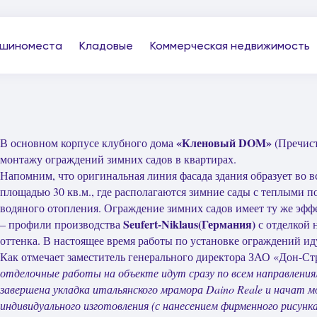
шиноместа
Кладовые
Коммерческая недвижимость
«Кленовый DOM»
В основном корпусе клубного дома
(Пречист
монтажу ограждений зимних садов в квартирах.
Напомним, что оригинальная линия фасада здания образует во 
площадью 30 кв.м., где располагаются зимние сады с теплыми 
водяного отопления. Ограждение зимних садов имеет ту же эфф
Seufert-Niklaus(Германия)
– профили производства
с отделкой 
оттенка. В настоящее время работы по установке ограждений иду
Как отмечает заместитель генерального директора ЗАО «Дон-С
отделочные работы на объекте идут сразу по всем направлениям
завершена укладка итальянского мрамора Daino Reale и начат
индивидуального изготовления (с нанесением фирменного рисунка