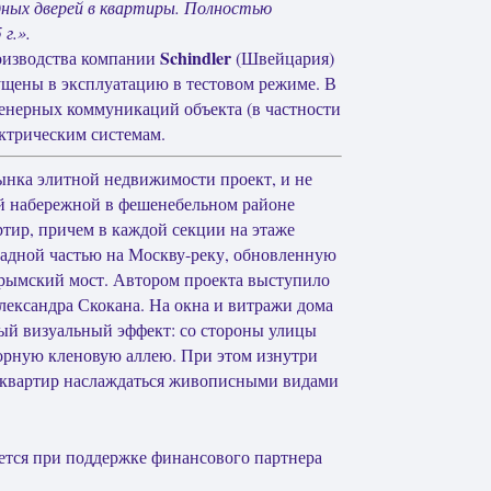
дных дверей в квартиры. Полностью
г.».
Schindler
оизводства компании
(Швейцария)
ущены в эксплуатацию в тестовом режиме. В
женерных коммуникаций объекта (в частности
ектрическим системам.
ынка элитной недвижимости проект, и не
ой набережной в фешенебельном районе
ртир, причем в каждой секции на этаже
арадной частью на Москву-реку, обновленную
рымский мост. Автором проекта выступило
лександра Скокана. На окна и витражи дома
ый визуальный эффект: со стороны улицы
рную кленовую аллею. При этом изнутри
м квартир наслаждаться живописными видами
дется при поддержке финансового партнера