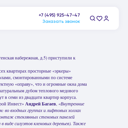
пн-пт: 9:00-21:00, сб-вс: 10:00-20:00
+7 (495) 925-47-47
Заказать звонок
енская набережная, д.5) приступили к
всех квартирах просторные «эркеры»
полами, смонтированными по системе
ектную «оправу», что и огромные окна дома
натуральным дубом теплового медового
т в семи из двадцати квартир корпуса.
Андрей Багаев
трой Инвест»
,
«Внутренние
: во входных группах и лифтовых холлах
 монтаж стеклянных стеновых панелей
 в виде силуэтов кленовых деревьев). Также