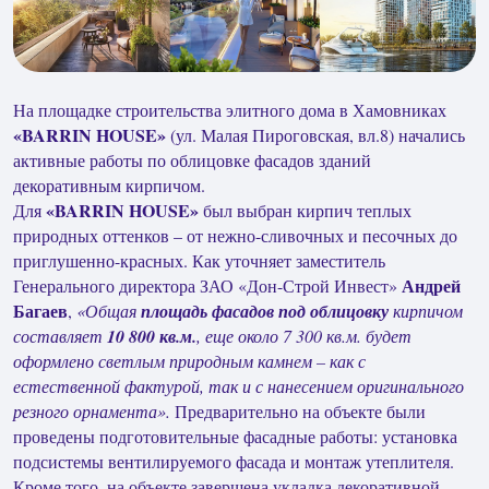
На площадке строительства элитного дома в Хамовниках
«BARRIN HOUSE»
(ул. Малая Пироговская, вл.8) начались
активные работы по облицовке фасадов зданий
декоративным кирпичом.
«BARRIN HOUSE»
Для
был выбран кирпич теплых
природных оттенков – от нежно-сливочных и песочных до
приглушенно-красных. Как уточняет заместитель
Андрей
Генерального директора ЗАО «Дон-Строй Инвест»
Багаев
,
«Общая
площадь фасадов под облицовку
кирпичом
составляет
10 800 кв.м.
, еще около 7 300 кв.м. будет
оформлено светлым природным камнем – как с
естественной фактурой, так и с нанесением оригинального
резного орнамента».
Предварительно на объекте были
проведены подготовительные фасадные работы: установка
подсистемы вентилируемого фасада и монтаж утеплителя.
Кроме того, на объекте завершена укладка декоративной