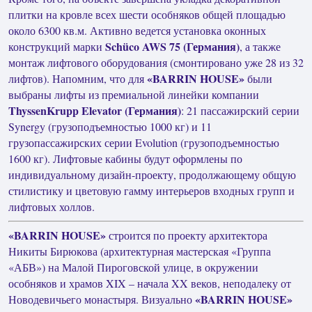
плитки на кровле всех шести особняков общей площадью
около 6300 кв.м. Активно ведется установка оконных
Schüco AWS 75 (Германия)
конструкций марки
, а также
монтаж лифтового оборудования (смонтировано уже 28 из 32
«BARRIN HOUSE»
лифтов). Напомним, что для
были
выбраны лифты из премиальной линейки компании
ThyssenKrupp Elevator (Германия)
: 21 пассажирский серии
Synergy (грузоподъемностью 1000 кг) и 11
грузопассажирских серии Evolution (грузоподъемностью
1600 кг). Лифтовые кабины будут оформлены по
индивидуальному дизайн-проекту, продолжающему общую
стилистику и цветовую гамму интерьеров входных групп и
лифтовых холлов.
«BARRIN HOUSE»
строится по проекту архитектора
Никиты Бирюкова (архитектурная мастерская «Группа
«АБВ») на Малой Пироговской улице, в окружении
особняков и храмов XIX – начала XX веков, неподалеку от
«BARRIN HOUSE»
Новодевичьего монастыря. Визуально