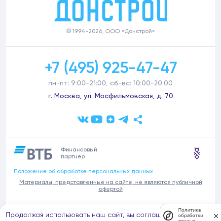
© 1994-2026, ООО «Донстрой»
+7 (495) 925-47-47
пн-пт: 9:00-21:00, сб-вс: 10:00-20:00
г. Москва, ул. Мосфильмовская, д. 70
Финансовый
партнер
Положение об обработке персональных данных
Материалы, представленные на сайте, не являются публичной
офертой
В связи с участившимися случаями предложений частных услуг от
Политика
Продолжая использовать наш сайт, вы соглашаетесь на
имени компании Донстрой (проведения ремонтов, продажи
обработки
данных