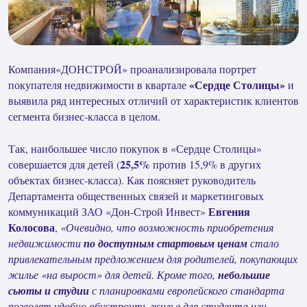
Компания«ДОНСТРОЙ» проанализировала портрет
«Сердце Столицы»
покупателя недвижимости в квартале
и
выявила ряд интересных отличий от характеристик клиентов
сегмента бизнес-класса в целом.
Так, наибольшее число покупок в «Сердце Столицы»
25,5%
совершается для детей (
против 15,9% в других
объектах бизнес-класса). Как поясняет руководитель
Департамента общественных связей и маркетинговых
Евгения
коммуникаций ЗАО «Дон-Строй Инвест»
Колосова
,
«Очевидно, что возможность приобретения
недвижимости
по доступным стартовым ценам
стало
привлекательным предложением для родителей, покупающих
жилье «на вырост» для детей. Кроме того,
небольшие
сьюты и студии
с планировками европейского стандарта
позволят удобно обустроить жилье для студента или