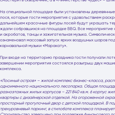
На специальной площадке были установлены деревянные 
лося, которые гости мероприятия с удовольствием раскра
дальнейшем красочные фигуры лосей будут украшать те
ждали собравшихся на площадке BBQ. Все мероприятие 
и акробатов, танцы и зажигательная музыка. Символичес
ознаменовал массовый запуск ярких воздушных шаров п
карнавальной музыки «Маракату».
При входе на территорию праздника гости получали лот
завершении мероприятия состоялся розыгрыш двух маши
комплекса.
«Лосиный остров» – жилой комплекс бизнес-класса, рас
одноименного национального лесопарка. Общая площадь 
разноэтажных жилых корпусов – 221 840 кв.м. 6 корпус ж
квартиры с дизайнерской отделкой. На огороженной охр
просторный прогулочный двор с детской площадкой. В п
трехуровневый паркинг, в стилобате комплекса планирует
Строительство завершено при поддержке финансового па