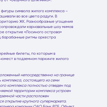
фигуры символа жилого комплекса –
шивали во все цвета радуги. В
рриторию ЖК. Разнообразные угощения
сопровождали карнавальные шоу мимов
кое открытие «Лосиного острова»
од барабанные ритмы оркестра
ерейные билеты, по которым в
номест в подземном паркинге жилого
положенный непосредственно на границе
комплекса, состоящего из семи
илого комплекса полностью отведен под
аняемой территории комплекса устроен
одземной части расположен
ся открытие крупного супермаркета.
ртнера компании ОАО Банк ВТБ. Объект