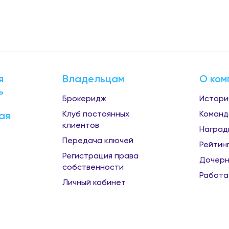
я
Владельцам
О ком
ь
Брокеридж
Истори
Клуб постоянных
Команд
ая
клиентов
Наград
Передача ключей
Рейтин
Регистрация права
Дочерн
собственности
Работа
Личный кабинет