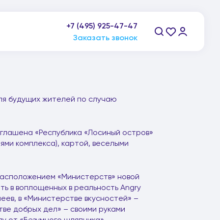
+7 (495) 925-47-47
пн-пт: 9:00-21:00, сб-вс: 10:00-20:00
Заказать звонок
ля будущих жителей по случаю
зглашена «Республика «Лосиный остров»
ями комплекса), картой, веселыми
расположением «Министерств» новой
ть в воплощенных в реальность Angry
меев, в «Министерстве вкусностей» –
тве добрых дел» – своими руками
пу от «Безумного шляпника».