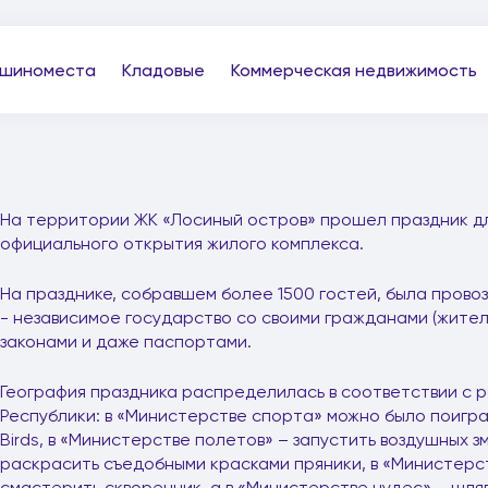
шиноместа
Кладовые
Коммерческая недвижимость
На территории ЖК «Лосиный остров» прошел праздник д
официального открытия жилого комплекса.
На празднике, собравшем более 1500 гостей, была прово
- независимое государство со своими гражданами (жител
законами и даже паспортами.
География праздника распределилась в соответствии с 
Республики: в «Министерстве спорта» можно было поигра
Birds, в «Министерстве полетов» – запустить воздушных з
раскрасить съедобными красками пряники, в «Министерс
смастерить скворечник, а в «Министерстве чудес» – шля