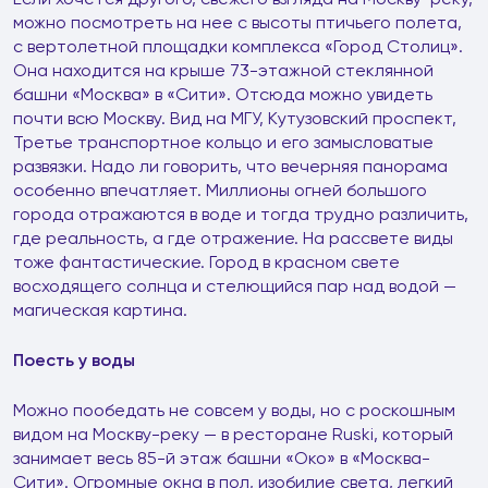
можно посмотреть на нее с высоты птичьего полета,
с вертолетной площадки комплекса «Город Столиц».
Она находится на крыше 73-этажной стеклянной
башни «Москва» в «Сити». Отсюда можно увидеть
почти всю Москву. Вид на МГУ, Кутузовский проспект,
Третье транспортное кольцо и его замысловатые
развязки. Надо ли говорить, что вечерняя панорама
особенно впечатляет. Миллионы огней большого
города отражаются в воде и тогда трудно различить,
где реальность, а где отражение. На рассвете виды
тоже фантастические. Город в красном свете
восходящего солнца и стелющийся пар над водой —
магическая картина.
Поесть у воды
Можно пообедать не совсем у воды, но с роскошным
видом на Москву-реку — в ресторане Ruski, который
занимает весь 85-й этаж башни «Око» в «Москва-
Сити». Огромные окна в пол, изобилие света, легкий