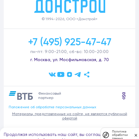
© 1994-2026, ООО «Донстрой»
+7 (495) 925-47-47
пн-пт: 9:00-21:00, сб-вс: 10:00-20:00
г. Москва, ул. Мосфильмовская, д. 70
Финансовый
партнер
Положение об обработке персональных данных
Материалы, представленные на сайте, не являются публичной
офертой
В связи с участившимися случаями предложений частных услуг от
Политика
Продолжая использовать наш сайт, вы соглашаетесь на
имени компании Донстрой (проведения ремонтов, продажи
обработки
данных