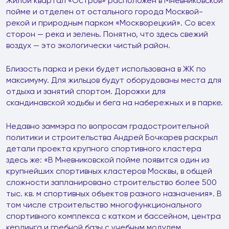
Жилой квартал «Остров» расположен в Мневниковской
пойме и отделен от остального города Москвой-
рекой и природным парком «Москворецкий». Со всех
сторон — река и зелень. Понятно, что здесь свежий
воздух — это экологически чистый район.
Близость парка и реки будет использована в ЖК по
максимуму. Для жильцов будут оборудованы места для
отдыха и занятий спортом. Дорожки для
скандинавской ходьбы и бега на набережных и в парке.
Недавно заммэра по вопросам градостроительной
политики и строительства Андрей Бочкарев раскрыл
детали проекта крупного спортивного кластера
здесь же: «В Мневниковской пойме появится один из
крупнейших спортивных кластеров Москвы, в общей
сложности запланировано строительство более 500
тыс. кв. м спортивных объектов разного назначения». В
том числе строительство многофункционального
спортивного комплекса с катком и бассейном, центра
керлинга и гребной базы с учебным модулем,