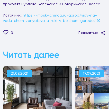
проходят Рублево-Успенское и Новорижское шоссе.
Источник:
https://moskvichmag.ru/gorod/vidy-na-
vodu-chem-zanyatsya-u-reki-v-bolshom-gorode/
0
Поделиться
Читать далее
21.09.2021
17.09.2021