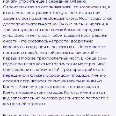
начали строить еще в середине XVII века.
Строительство то останавливали, то возобновляли, в
итоге мост достроили к концу столетия и за ним
закрепилось название Всехсвятского. Мост сразу стал
достопримечательностью. Он был очень широкий, в
три-четыре раза шире самых больших городских
улиц. Двести лет спустя обветшавший мост решили
снести, что оказалось непросто: добротную
каменную кладку пришлось взрывать. На его месте
поставили новый, на этой раз металлический —
первый в Москве трехпролетный мост. В конце 30-х
годов прошлого века металлический мост решили
опять заменить на каменный. При перестройке его
передвинули ближе к Боровицкой площади. Именно
отсюда открываются самые живописные виды на
Кремль. Если смотреть с моста, то кажется, что
Кремль и вовсе стоит на воде. Кстати, именно этот
вид запечатлен на обложке российского паспорта с
внутренней стороны.
Если хочется другого, свежего взгляда на Москву-реку,