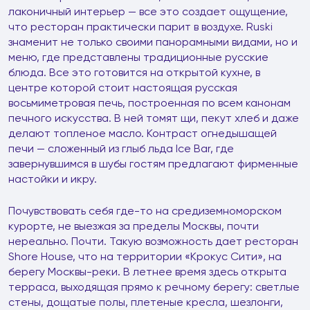
лаконичный интерьер — все это создает ощущение,
что ресторан практически парит в воздухе. Ruski
знаменит не только своими панорамными видами, но и
меню, где представлены традиционные русские
блюда. Все это готовится на открытой кухне, в
центре которой стоит настоящая русская
восьмиметровая печь, построенная по всем канонам
печного искусства. В ней томят щи, пекут хлеб и даже
делают топленое масло. Контраст огнедышащей
печи — сложенный из глыб льда Ice Bar, где
завернувшимся в шубы гостям предлагают фирменные
настойки и икру.
Почувствовать себя где-то на средиземноморском
курорте, не выезжая за пределы Москвы, почти
нереально. Почти. Такую возможность дает ресторан
Shore House, что на территории «Крокус Сити», на
берегу Москвы-реки. В летнее время здесь открыта
терраса, выходящая прямо к речному берегу: светлые
стены, дощатые полы, плетеные кресла, шезлонги,