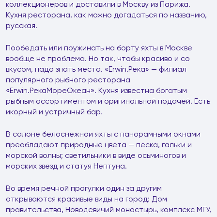
коллекционеров и доставили в Москву из Парижа.
Кухня ресторана, как можно догадаться по названию,
русская.
Пообедать или поужинать на борту яхты в Москве
вообще не проблема. Но так, чтобы красиво и со
вкусом, надо знать места. «Erwin.Река» — филиал
популярного рыбного ресторана
«Erwin.РекаМореОкеан». Кухня известна богатым
рыбным ассортиментом и оригинальной подачей. Есть
икорный и устричный бар.
В салоне белоснежной яхты с панорамными окнами
преобладают природные цвета — песка, гальки и
морской волны; светильники в виде осьминогов и
морских звезд и статуя Нептуна.
Во время речной прогулки один за другим
открываются красивые виды на город: Дом
правительства, Новодевичий монастырь, комплекс МГУ,