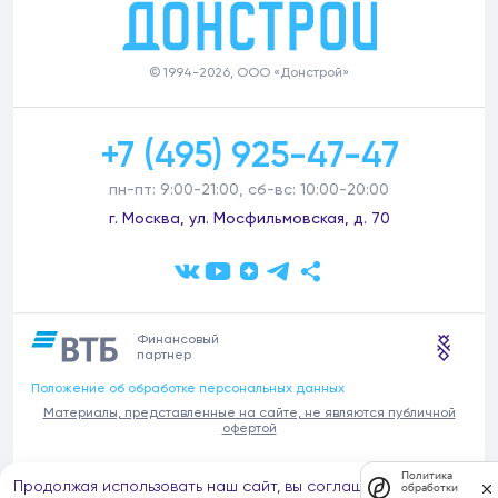
© 1994-2026, ООО «Донстрой»
+7 (495) 925-47-47
пн-пт: 9:00-21:00, сб-вс: 10:00-20:00
г. Москва, ул. Мосфильмовская, д. 70
Финансовый
партнер
Положение об обработке персональных данных
Материалы, представленные на сайте, не являются публичной
офертой
В связи с участившимися случаями предложений частных услуг от
Политика
Продолжая использовать наш сайт, вы соглашаетесь на
имени компании Донстрой (проведения ремонтов, продажи
обработки