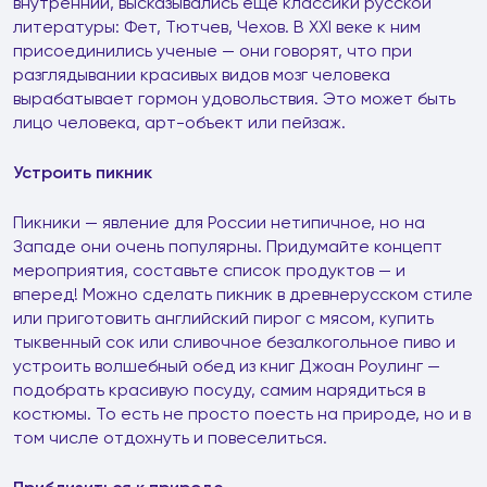
внутренний, высказывались еще классики русской
литературы: Фет, Тютчев, Чехов. В XXI веке к ним
присоединились ученые — они говорят, что при
разглядывании красивых видов мозг человека
вырабатывает гормон удовольствия. Это может быть
лицо человека, арт-объект или пейзаж.
Устроить пикник
Пикники — явление для России нетипичное, но на
Западе они очень популярны. Придумайте концепт
мероприятия, составьте список продуктов — и
вперед! Можно сделать пикник в древнерусском стиле
или приготовить английский пирог с мясом, купить
тыквенный сок или сливочное безалкогольное пиво и
устроить волшебный обед из книг Джоан Роулинг —
подобрать красивую посуду, самим нарядиться в
костюмы. То есть не просто поесть на природе, но и в
том числе отдохнуть и повеселиться.