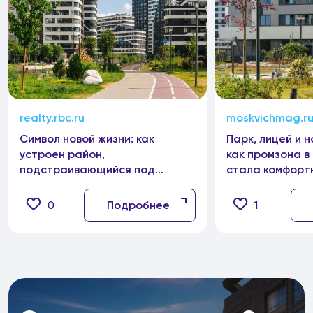
realty.rbc.ru
moskvichmag.r
Символ новой жизни: как
Парк, лицей и 
устроен район,
как промзона 
подстраивающийся под
стала комфорт
резидентов
жизни
0
Подробнее
1