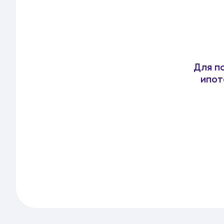
Для п
ипот