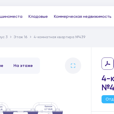
шиноместа
Кладовые
Коммерческая недвижимость
ус 3
Этаж 16
4-комнатная квартира №439
ме
На этаже
4-
№4
Отд