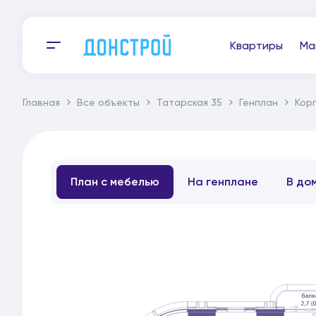
Квартиры
Ма
Главная
Все объекты
Татарская 35
Генплан
Корп
План с мебелью
На генплане
В до