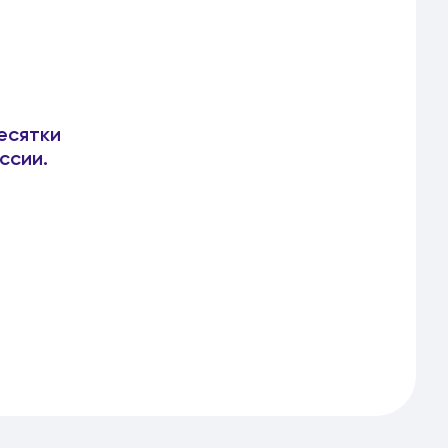
есятки
ссии.