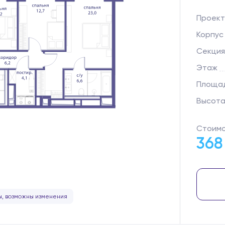
Проект
Корпус
Секция
Этаж
Площад
Высота
Стоимо
368
, возможны изменения