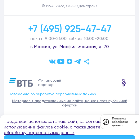
© 1994-2026, ООО «Донстрой»
+7 (495) 925-47-47
пн-пт: 9:00-21:00, сб-вс: 10:00-20:00
г. Москва, ул. Мосфильмовская, д. 70
Финансовый
партнер
Положение об обработке персональных данных
Материалы, представленные на сайте, не являются публичной
офертой
В связи с участившимися случаями предложений частных услуг от
Политика
Продолжая использовать наш сайт, вы соглашаетесь на
имени компании Донстрой (проведения ремонтов, продажи
обработки
данных
отделочных материалов и т.п.), обращаем внимание на то, что
использование файлов cookie, а также даете согласие на
компания Донстрой не оказывает таких услуг, не имеет
обработку персональных данных
.
представительств такого профиля и не обращается к частным