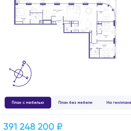
План с мебелью
План без мебели
На генплан
391 248 200 ₽