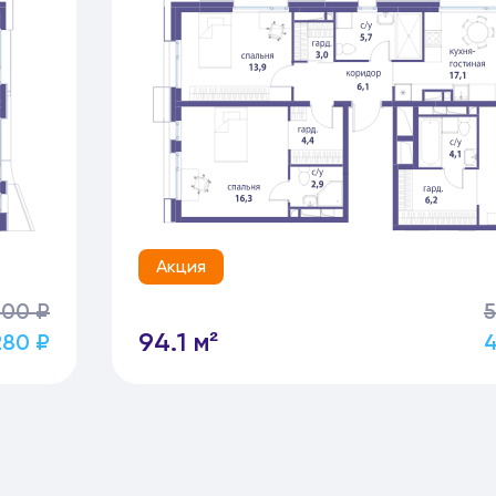
Акция
500 ₽
5
94.1 м²
280 ₽
4