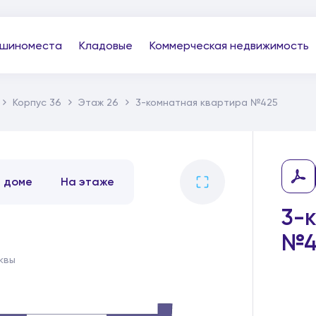
шиноместа
Кладовые
Коммерческая недвижимость
Корпус 36
Этаж 26
3-комнатная квартира №425
В доме
На этаже
3-
№4
квы