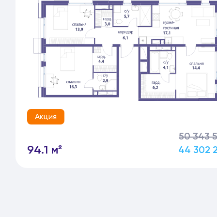
Акция
50 343 
94.1 м²
44 302 