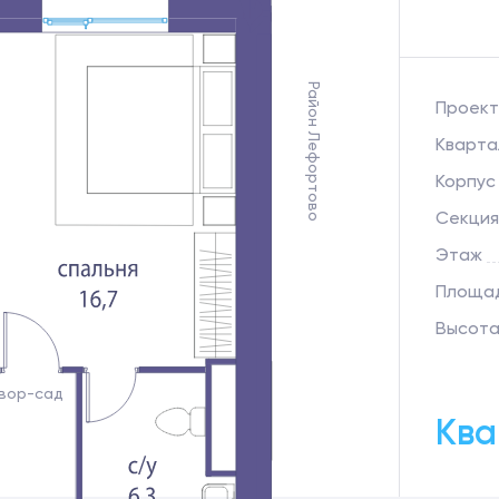
Район Лефортово
Проект
Кварта
Корпус
Секция
Этаж
Площад
Высота
вор-сад
Ква