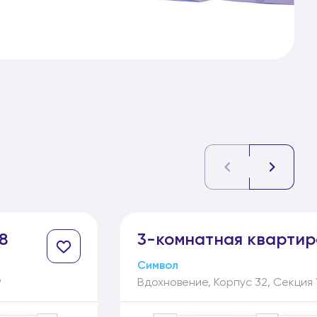
8
3-
комнатная
квартир
Символ
9
Вдохновение, Корпус 32, Секция 1