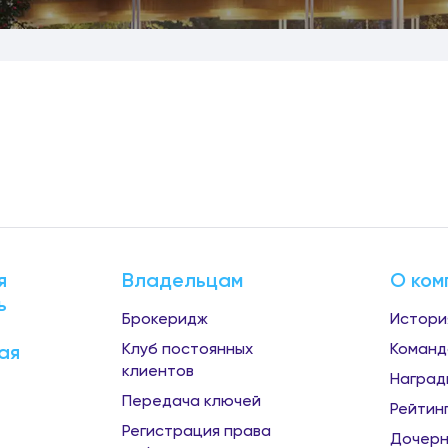
я
Владельцам
О ком
ь
Брокеридж
Истори
Клуб постоянных
Команд
ая
клиентов
Наград
Передача ключей
Рейтин
Регистрация права
Дочерн