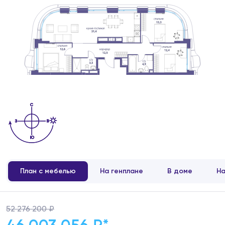
План с мебелью
На генплане
В доме
На
52 276 200 ₽