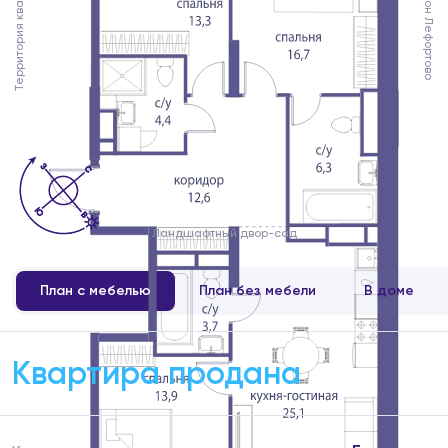
Территория квартала
Район Лефортово
Ландшафтный двор-сад
План с мебелью
План без мебели
В доме
Квартира продана