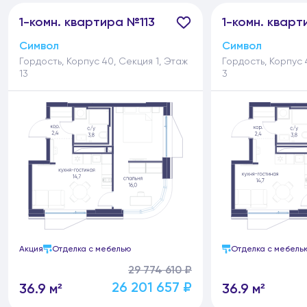
1-
комн.
квартира №113
1-
комн.
кварт
Символ
Символ
Гордость, Корпус 40, Секция 1, Этаж
Гордость, Корпус 
13
3
Акция
Отделка с мебелью
Отделка с мебель
29 774 610 ₽
26 201 657 ₽
36.9 м²
36.9 м²