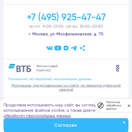
+7 (495) 925-47-47
пн-пт: 9:00-21:00, сб-вс: 10:00-20:00
г. Москва, ул. Мосфильмовская, д. 70
Финансовый
партнер
Положение об обработке персональных данных
Материалы, представленные на сайте, не являются публичной
офертой
В связи с участившимися случаями предложений частных услуг от
Политика
Продолжая использовать наш сайт, вы соглашаетесь на
имени компании Донстрой (проведения ремонтов, продажи
обработки
данных
отделочных материалов и т.п.), обращаем внимание на то, что
использование файлов cookie, а также даете согласие на
компания Донстрой не оказывает таких услуг, не имеет
обработку персональных данных
.
представительств такого профиля и не обращается к частным
лицам с подобными предложениями.
Согласен