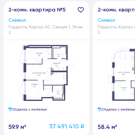
2-
комн.
квартира №5
2-
комн.
кварт
Символ
Символ
Гордость, Корпус 40, Секция 1, Этаж
Гордость, Корпус 
2
2
Отделка с мебелью
Отделка с мебель
37 491 410 ₽
59.9 м²
58.4 м²