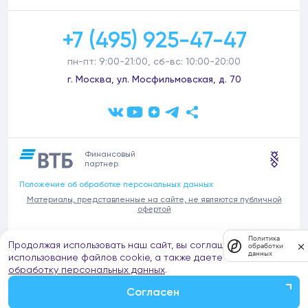
+7 (495) 925-47-47
пн-пт: 9:00-21:00, сб-вс: 10:00-20:00
г. Москва, ул. Мосфильмовская, д. 70
Финансовый
партнер
Положение об обработке персональных данных
Материалы, представленные на сайте, не являются публичной
офертой
В связи с участившимися случаями предложений частных услуг от
Политика
Продолжая использовать наш сайт, вы соглашаетесь на
имени компании Донстрой (проведения ремонтов, продажи
обработки
данных
отделочных материалов и т.п.), обращаем внимание на то, что
использование файлов cookie, а также даете согласие на
компания Донстрой не оказывает таких услуг, не имеет
обработку персональных данных
.
представительств такого профиля и не обращается к частным
лицам с подобными предложениями.
Согласен