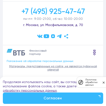
+7 (495) 925-47-47
пн-пт: 9:00-21:00, сб-вс: 10:00-20:00
г. Москва, ул. Мосфильмовская, д. 70
Финансовый
партнер
Положение об обработке персональных данных
Материалы, представленные на сайте, не являются публичной
офертой
В связи с участившимися случаями предложений частных услуг от
Политика
Продолжая использовать наш сайт, вы соглашаетесь на
имени компании Донстрой (проведения ремонтов, продажи
обработки
данных
отделочных материалов и т.п.), обращаем внимание на то, что
использование файлов cookie, а также даете согласие на
компания Донстрой не оказывает таких услуг, не имеет
обработку персональных данных
.
представительств такого профиля и не обращается к частным
лицам с подобными предложениями.
Согласен