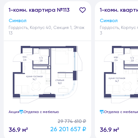
1-
комн.
квартира №113
1-
комн.
кварт
Символ
Символ
Гордость, Корпус 40, Секция 1, Этаж
Гордость, Корпус 
13
3
Акция
Отделка с мебелью
Отделка с мебель
29 774 610 ₽
26 201 657 ₽
36.9 м²
36.9 м²