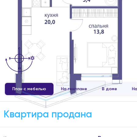
План с мебелью
На генплане
В доме
На
Квартира продана