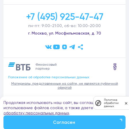
+7 (495) 925-47-47
пн-пт: 9:00-21:00, сб-вс: 10:00-20:00
г. Москва, ул. Мосфильмовская, д. 70
Финансовый
партнер
Положение об обработке персональных данных
Материалы, представленные на сайте, не являются публичной
офертой
В связи с участившимися случаями предложений частных услуг от
Политика
Продолжая использовать наш сайт, вы соглашаетесь на
имени компании Донстрой (проведения ремонтов, продажи
обработки
данных
отделочных материалов и т.п.), обращаем внимание на то, что
использование файлов cookie, а также даете согласие на
компания Донстрой не оказывает таких услуг, не имеет
обработку персональных данных
.
представительств такого профиля и не обращается к частным
лицам с подобными предложениями.
Согласен