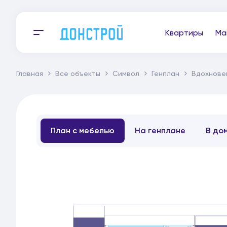
Квартиры
Ма
Главная
Все объекты
Символ
Генплан
Вдохнове
План с мебелью
На генплане
В до