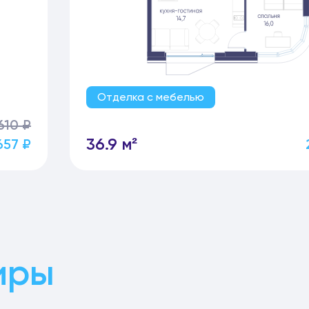
Отделка с мебелью
610 ₽
36.9 м²
657 ₽
иры