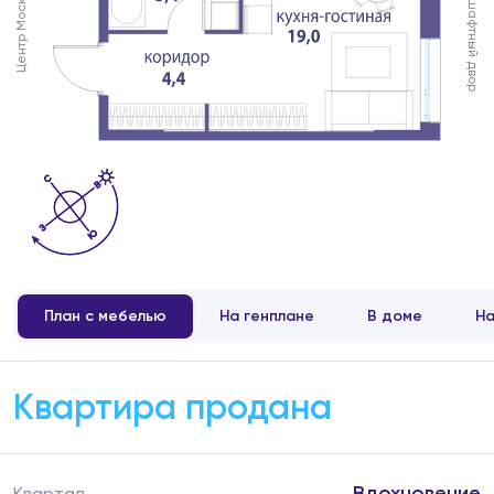
Ландшафтный двор
Центр Москвы
План с мебелью
На генплане
В доме
На
Квартира продана
Вдохновение
Квартал