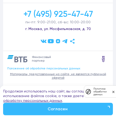
+7 (495) 925-47-47
пн-пт: 9:00-21:00, сб-вс: 10:00-20:00
г. Москва, ул. Мосфильмовская, д. 70
Финансовый
партнер
Положение об обработке персональных данных
Материалы, представленные на сайте, не являются публичной
офертой
В связи с участившимися случаями предложений частных услуг от
Политика
Продолжая использовать наш сайт, вы соглашаетесь на
имени компании Донстрой (проведения ремонтов, продажи
обработки
данных
отделочных материалов и т.п.), обращаем внимание на то, что
использование файлов cookie, а также даете согласие на
компания Донстрой не оказывает таких услуг, не имеет
обработку персональных данных
.
представительств такого профиля и не обращается к частным
лицам с подобными предложениями.
Согласен