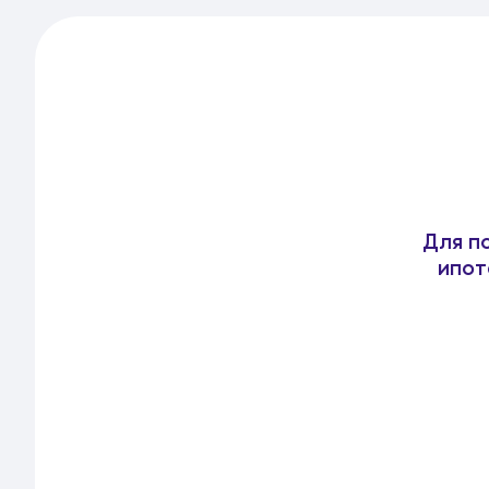
Для п
ипот