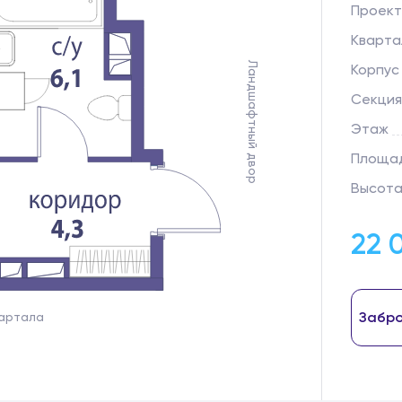
Проект
Кварта
Ландшафтный двор
Корпус
Секция
Этаж
Площад
Высота
22 
Забро
вартала