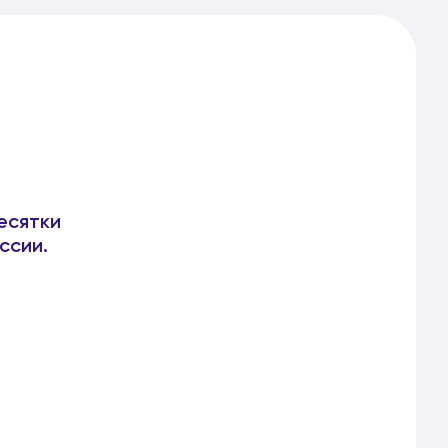
есятки
ссии.