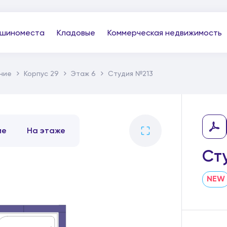
шиноместа
Кладовые
Коммерческая недвижимость
ние
Корпус 29
Этаж 6
Студия №213
ме
На этаже
Ст
NEW